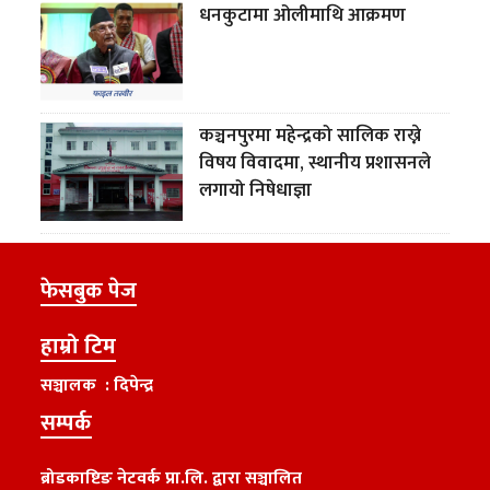
धनकुटामा ओलीमाथि आक्रमण
कञ्चनपुरमा महेन्द्रको सालिक राख्ने
विषय विवादमा, स्थानीय प्रशासनले
लगायो निषेधाज्ञा
फेसबुक पेज
हाम्रो टिम
सञ्चालक : दिपेन्द्र
सम्पर्क
ब्रोडकाष्टिङ नेटवर्क प्रा.लि. द्वारा सञ्चालित