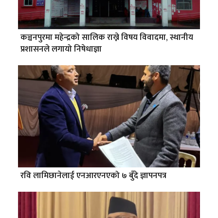
कञ्चनपुरमा महेन्द्रको सालिक राख्ने विषय विवादमा, स्थानीय
प्रशासनले लगायो निषेधाज्ञा
रवि लामिछानेलाई एनआरएनएको ७ बुँदे ज्ञापनपत्र