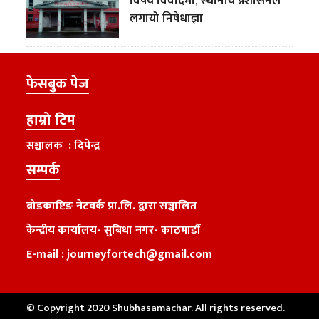
विषय विवादमा, स्थानीय प्रशासनले
लगायो निषेधाज्ञा
फेसबुक पेज
हाम्रो टिम
सञ्चालक : दिपेन्द्र
सम्पर्क
ब्रोडकाष्टिङ नेटवर्क प्रा.लि. द्वारा सञ्चालित
केन्द्रीय कार्यालय
-
सुबिधा नगर- काठमाडौं
E-mail :
journeyfortech@gmail.com
© Copyright 2020 Shubhasamachar. All rights reserved.