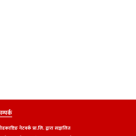
म्पर्क
्रोडकाष्टिङ नेटवर्क प्रा.लि. द्वारा सञ्चालित