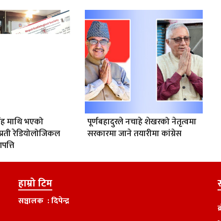
सिंह माथि भएको
पूर्णबहादुरले नचाहे शेखरको नेतृत्वमा
प्रती रेडियोलोजिकल
सरकारमा जाने तयारीमा कांग्रेस
त्ति
हाम्रो टिम
स
सञ्चालक : दिपेन्द्र
ब