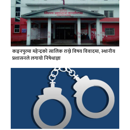
कञ्चनपुरमा महेन्द्रको सालिक राख्ने विषय विवादमा, स्थानीय
प्रशासनले लगायो निषेधाज्ञा