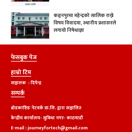
कञ्चनपुरमा महेन्द्रको सालिक राख्ने
विषय विवादमा, स्थानीय प्रशासनले
लगायो निषेधाज्ञा
फेसबुक पेज
हाम्रो टिम
सञ्चालक : दिपेन्द्र
सम्पर्क
ब्रोडकाष्टिङ नेटवर्क प्रा.लि. द्वारा सञ्चालित
केन्द्रीय कार्यालय
-
सुबिधा नगर- काठमाडौं
E-mail :
journeyfortech@gmail.com