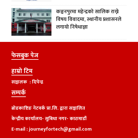
कञ्चनपुरमा महेन्द्रको सालिक राख्ने
विषय विवादमा, स्थानीय प्रशासनले
लगायो निषेधाज्ञा
फेसबुक पेज
हाम्रो टिम
सञ्चालक : दिपेन्द्र
सम्पर्क
ब्रोडकाष्टिङ नेटवर्क प्रा.लि. द्वारा सञ्चालित
केन्द्रीय कार्यालय
-
सुबिधा नगर- काठमाडौं
E-mail :
journeyfortech@gmail.com