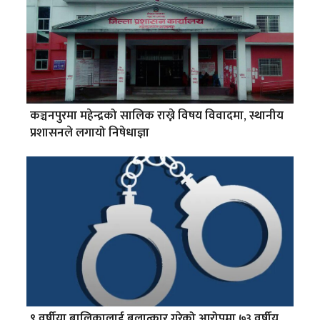
कञ्चनपुरमा महेन्द्रको सालिक राख्ने विषय विवादमा, स्थानीय
प्रशासनले लगायो निषेधाज्ञा
९ वर्षीया बालिकालाई बलात्कार गरेको आरोपमा ७३ वर्षीय