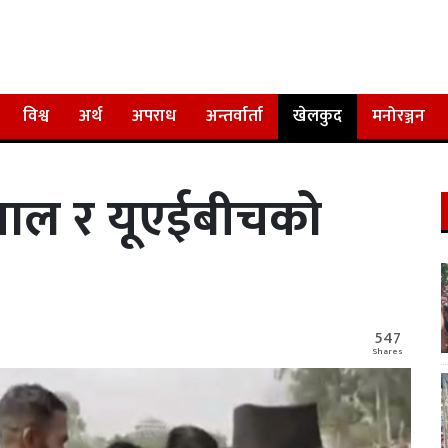
विश्व
अर्थ
अपराध
अन्तर्वार्ता
खेलकुद
मनोरञ्जन
ड नेपाल र यूएईबीचको
547
Shares